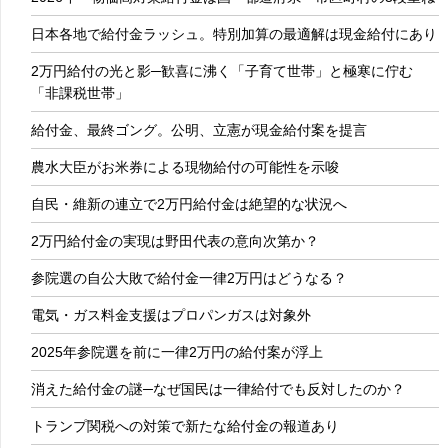
日本各地で給付金ラッシュ。特別加算の最適解は現金給付にあり
2万円給付の光と影─歓喜に沸く「子育て世帯」と極寒に佇む
「非課税世帯」
給付金、最終ゴング。公明、立憲が現金給付案を提言
農水大臣がお米券による現物給付の可能性を示唆
自民・維新の連立で2万円給付金は絶望的な状況へ
2万円給付金の実現は野田代表の意向次第か？
参院選の自公大敗で給付金一律2万円はどうなる？
電気・ガス料金支援はプロパンガスは対象外
2025年参院選を前に一律2万円の給付案が浮上
消えた給付金の謎─なぜ国民は一律給付でも反対したのか？
トランプ関税への対策で新たな給付金の報道あり