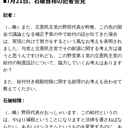
7月21日、石破首相の記者会見
■
記者：
（…略）また、立憲民主党の野田代表が昨晩、この先の国
会で議論となる補正予算の中で給付の話が出てきた場合
は、実現に向けて努力をするという風なお考えを表明され
ました。与党と立憲民主党でその財源に関する考え方は違
うと思うんですけれども、この野党第１党の立憲民主党の
給付の制度設計について、協力していくお考えはあります
か？
また、給付付き税額控除に関する総理のお考えも合わせて
教えてください。
石破総理：
（…略）野田代表がおっしゃいます、この給付というの
は、やはり減税ということになりますと法律を通さねばな
らない。あるいはシステムというものを変更するのに、あ