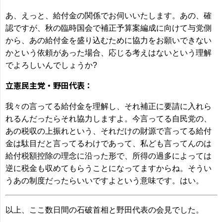
あ、えっと、給付金の関係でお伺いいたします。あの、確
認ですが、秋の臨時国会で補正予算案編成に向けて与党側
から、あの給付金を盛り込むために協力をお願いできない
かという依頼があった場合、応じる考えはないという理解
でよろしいんでしょうか?
立憲民主党・野田代表：
我々の言ってる給付金を理解し、それ補正に要請に入れら
れるんだったらそれ協力しますよ。今言ってる自民党の、
あの税収の上振れという、それだけの財源で言ってる給付
金は駄目だと言ってるわけであって、私ども言ってんのは
給付税額控除の理念に沿った形で、所得の過多によっては
逆に税金も収めてもらうことになってますからね。そうい
うあの制度だったらいいですよという意味です。はい。
以上、ここ数日間の石破首相と野田代表の会見でした。