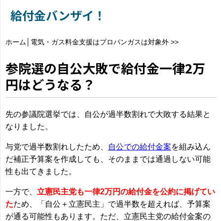
給付金バンザイ！
ホーム
│
電気・ガス料金支援はプロパンガスは対象外
>>
参院選の自公大敗で給付金一律2万
円はどうなる？
先の参議院選挙では、自公が過半数割れで大敗する結果と
なりました。
与党で過半数割れしたため、
自公での給付金案
を組み込ん
だ補正予算案を作成しても、そのままでは通過しない可能
性も出てきました。
一方で、
立憲民主党も一律2万円の給付金を公約に掲げてい
た
ため、「自公＋立憲民主」で過半数を超えれば、予算案
が通る可能性もあります。ただ、立憲民主党の給付金案の