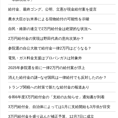
給付金、最終ゴング。公明、立憲が現金給付案を提言
農水大臣がお米券による現物給付の可能性を示唆
自民・維新の連立で2万円給付金は絶望的な状況へ
2万円給付金の実現は野田代表の意向次第か？
参院選の自公大敗で給付金一律2万円はどうなる？
電気・ガス料金支援はプロパンガスは対象外
2025年参院選を前に一律2万円の給付案が浮上
消えた給付金の謎─なぜ国民は一律給付でも反対したのか？
トランプ関税への対策で新たな給付金の報道あり
令和6年度3万円給付金の「支給のお知らせ」通知書が到着
3万円給付金、自治体によっては1月に支給開始も3月頃が目安
3万円給付金を盛り込んだ補正予算、12月7日に成立